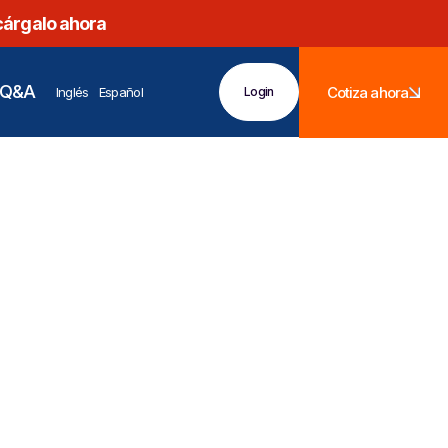
cárgalo ahora
Q&A
Cotiza ahora
Inglés
Español
Login